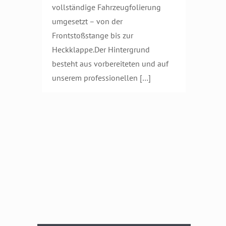
vollständige Fahrzeugfolierung
umgesetzt – von der
Frontstoßstange bis zur
Heckklappe.Der Hintergrund
besteht aus vorbereiteten und auf
unserem professionellen
[…]
Zweckverband
Breitband Altmark
– Vollfolierung mit
starken Akzenten