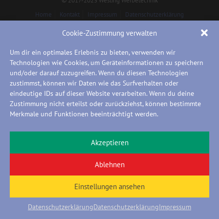
© 2017-2023 Westing Werbetechnik
Home
Kontakt
Impressum
Datenschutzerklärung
Cookie-Zustimmung verwalten
Um dir ein optimales Erlebnis zu bieten, verwenden wir
Technologien wie Cookies, um Geräteinformationen zu speichern
und/oder darauf zuzugreifen. Wenn du diesen Technologien
zustimmst, können wir Daten wie das Surfverhalten oder
eindeutige IDs auf dieser Website verarbeiten. Wenn du deine
Zustimmung nicht erteilst oder zurückziehst, können bestimmte
Merkmale und Funktionen beeinträchtigt werden.
Akzeptieren
Ablehnen
Einstellungen ansehen
Datenschutzerklärung
Datenschutzerklärung
Impressum