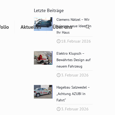
Letzte Beiträge
Clemens Nätzel – Wir
folio
Aktuelles
Über uns
bringen neue Ideen in
Ihr Haus
18. Februar 2026
Elektro Klupsch –
Bewährtes Design auf
neuem Fahrzeug
3. Februar 2026
Hagebau Salzwedel –
„Achtung AZUBI in
Fahrt“
3. Februar 2026