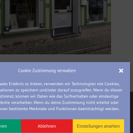
ternehmen mit einem individuellen Logo und
Cookie-Zustimmung verwalten
ales Erlebnis zu bieten, verwenden wir Technologien wie Cookies,
ationen zu speichern und/oder darauf zuzugreifen. Wenn du diesen
stimmst, können wir Daten wie das Surfverhalten oder eindeutige
ebsite verarbeiten. Wenn du deine Zustimmung nicht erteilst oder
önnen bestimmte Merkmale und Funktionen beeinträchtigt werden.
eren
Ablehnen
Einstellungen ansehen