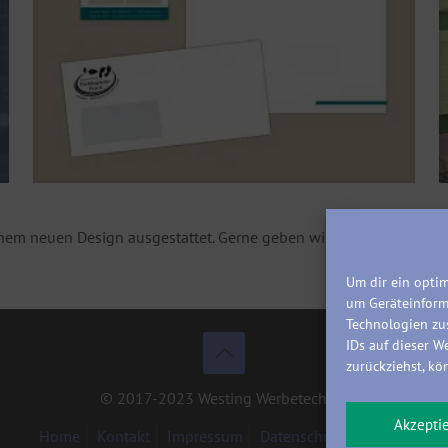
inem neuen Design ausgestattet. Gerne geben wir auch deinem Un
Um dir ein optim
um Geräteinform
Technologien zu
IDs auf dieser W
zurückziehst, k
© 2017-2023 Westing Werbetechnik
Akzepti
Home
Kontakt
Impressum
Datenschutzerklärung