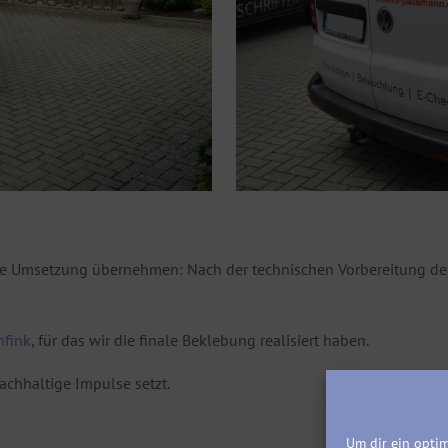
ie Umsetzung übernehmen: Nach der technischen Vorbereitung des
nfink
, für das wir die finale Beklebung realisiert haben.
achhaltige Impulse setzt.
Um dir ein optim