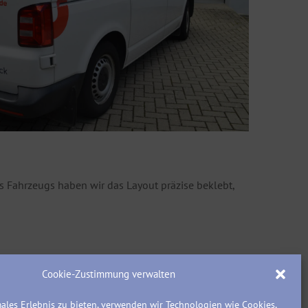
 Fahrzeugs haben wir das Layout präzise beklebt,
Cookie-Zustimmung verwalten
ales Erlebnis zu bieten, verwenden wir Technologien wie Cookies,